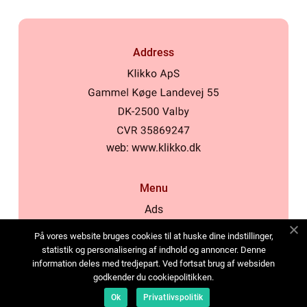
Address
web:
www.klikko.dk
Menu
Ads
About Us
På vores website bruges cookies til at huske dine indstillinger,
Cookies
statistik og personalisering af indhold og annoncer. Denne
information deles med tredjepart. Ved fortsat brug af websiden
Contact
godkender du cookiepolitikken.
Sitemap
Ok
Privatlivspolitik