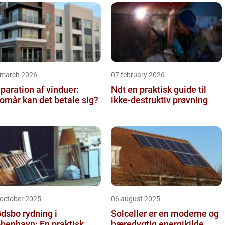
 march 2026
07 february 2026
paration af vinduer:
Ndt en praktisk guide til
ornår kan det betale sig?
ikke-destruktiv prøvning
 october 2025
06 august 2025
dsbo rydning i
Solceller er en moderne og
benhavn: En praktisk
bæredygtig energikilde