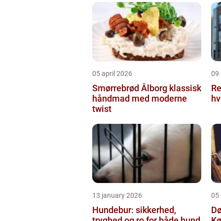
05 april 2026
09
Smørrebrød Ålborg klassisk
Re
håndmad med moderne
hv
twist
13 january 2026
05
Hundebur: sikkerhed,
Dø
tryghed og ro for både hund
Kø