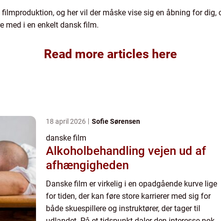
filmproduktion, og her vil der måske vise sig en åbning for dig,
e med i en enkelt dansk film.
Read more articles here
18 april 2026
Sofie Sørensen
danske film
Alkoholbehandling vejen ud af
afhængigheden
Danske film er virkelig i en opadgående kurve lige
for tiden, der kan føre store karrierer med sig for
både skuespillere og instruktører, der tager til
udlandet. På et tidspunkt daler den interesse nok