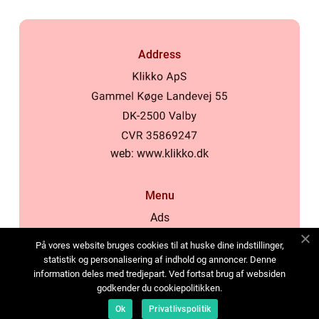
Address
web:
www.klikko.dk
Menu
Ads
About Us
På vores website bruges cookies til at huske dine indstillinger,
Cookies
statistik og personalisering af indhold og annoncer. Denne
information deles med tredjepart. Ved fortsat brug af websiden
Contact
godkender du cookiepolitikken.
Sitemap
Ok
Privatlivspolitik