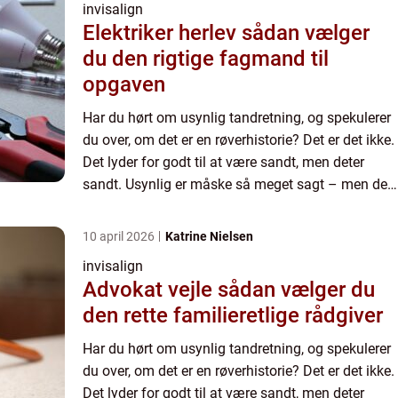
invisalign
Elektriker herlev sådan vælger
du den rigtige fagmand til
opgaven
Har du hørt om usynlig tandretning, og spekulerer
du over, om det er en røverhistorie? Det er det ikke.
Det lyder for godt til at være sandt, men deter
sandt. Usynlig er måske så meget sagt – men det
er tæt på! Drømmer du om at få rettet dine
tænder,...
10 april 2026
Katrine Nielsen
invisalign
Advokat vejle sådan vælger du
den rette familieretlige rådgiver
Har du hørt om usynlig tandretning, og spekulerer
du over, om det er en røverhistorie? Det er det ikke.
Det lyder for godt til at være sandt, men deter