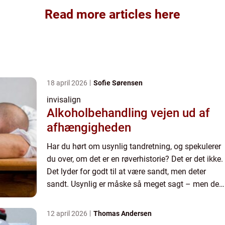
Read more articles here
18 april 2026
Sofie Sørensen
invisalign
Alkoholbehandling vejen ud af
afhængigheden
Har du hørt om usynlig tandretning, og spekulerer
du over, om det er en røverhistorie? Det er det ikke.
Det lyder for godt til at være sandt, men deter
sandt. Usynlig er måske så meget sagt – men det
er tæt på! Drømmer du om at få rettet dine
tænder,...
12 april 2026
Thomas Andersen