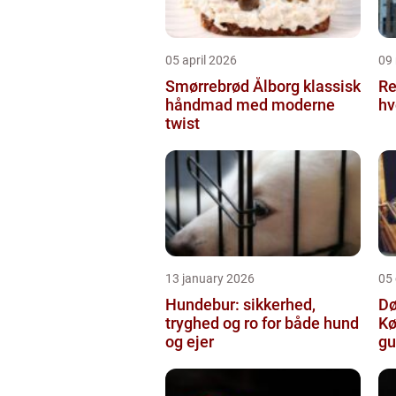
05 april 2026
09
Smørrebrød Ålborg klassisk
Re
håndmad med moderne
hv
twist
13 january 2026
05
Hundebur: sikkerhed,
Dø
tryghed og ro for både hund
Kø
og ejer
gu