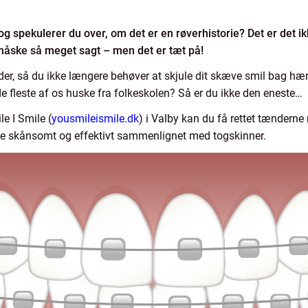
g spekulerer du over, om det er en røverhistorie? Det er det ikk
måske så meget sagt – men det er tæt på!
er, så du ikke længere behøver at skjule dit skæve smil bag hænd
e fleste af os huske fra folkeskolen? Så er du ikke den eneste…
e I Smile (
yousmileismile.dk
) i Valby kan du få rettet tændern
både skånsomt og effektivt sammenlignet med togskinner.