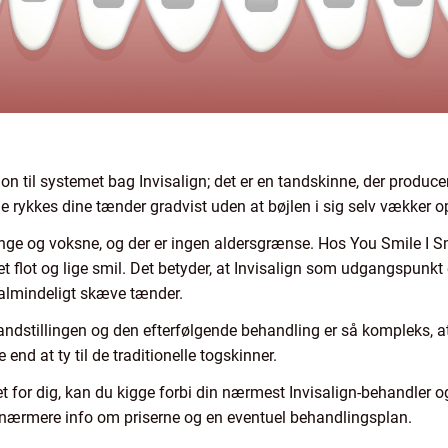
ktion til systemet bag Invisalign; det er en tandskinne, der produc
e rykkes dine tænder gradvist uden at bøjlen i sig selv vækker 
unge og voksne, og der er ingen aldersgrænse. Hos You Smile I Smi
 flot og lige smil. Det betyder, at Invisalign som udgangspunkt e
il almindeligt skæve tænder.
ndstillingen og den efterfølgende behandling er så kompleks, at
 end at ty til de traditionelle togskinner.
et for dig, kan du kigge forbi din nærmest Invisalign-behandler o
 nærmere info om priserne og en eventuel behandlingsplan.