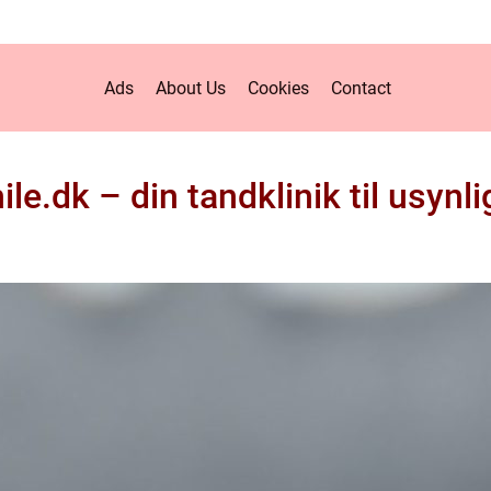
Ads
About Us
Cookies
Contact
le.dk – din tandklinik til usynli