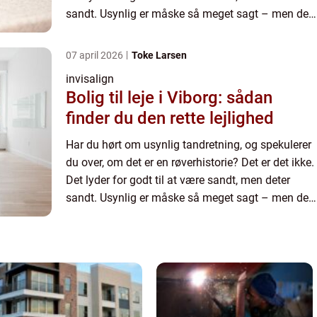
sandt. Usynlig er måske så meget sagt – men det
er tæt på! Drømmer du om at få rettet dine
tænder,...
07 april 2026
Toke Larsen
invisalign
Bolig til leje i Viborg: sådan
finder du den rette lejlighed
Har du hørt om usynlig tandretning, og spekulerer
du over, om det er en røverhistorie? Det er det ikke.
Det lyder for godt til at være sandt, men deter
sandt. Usynlig er måske så meget sagt – men det
er tæt på! Drømmer du om at få rettet dine
tænder,...