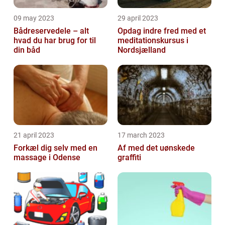
09 may 2023
29 april 2023
Bådreservedele – alt
Opdag indre fred med et
hvad du har brug for til
meditationskursus i
din båd
Nordsjælland
21 april 2023
17 march 2023
Forkæl dig selv med en
Af med det uønskede
massage i Odense
graffiti