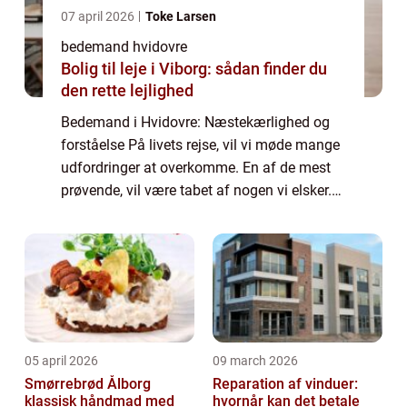
07 april 2026
Toke Larsen
bedemand hvidovre
Bolig til leje i Viborg: sådan finder du
den rette lejlighed
Bedemand i Hvidovre: Næstekærlighed og
forståelse På livets rejse, vil vi møde mange
udfordringer at overkomme. En af de mest
prøvende, vil være tabet af nogen vi elsker.
Det kan være nærmest uforståeligt, hvor stor
en effekt dette kan have på vores ...
05 april 2026
09 march 2026
Smørrebrød Ålborg
Reparation af vinduer:
klassisk håndmad med
hvornår kan det betale