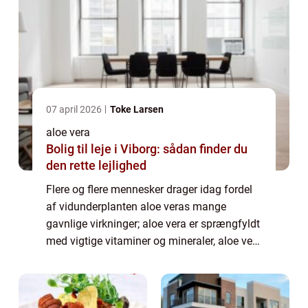
07 april 2026
Toke Larsen
aloe vera
Bolig til leje i Viborg: sådan finder du
den rette lejlighed
Flere og flere mennesker drager idag fordel
af vidunderplanten aloe veras mange
gavnlige virkninger; aloe vera er sprængfyldt
med vigtige vitaminer og mineraler, aloe vera
hjælper dit fordøjelsessystem og sørger for
en god og afbalanceret tarmflora, ...