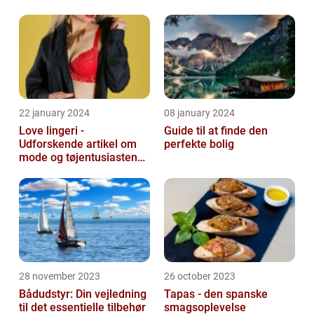
22 january 2024
08 january 2024
Love lingeri -
Guide til at finde den
Udforskende artikel om
perfekte bolig
mode og tøjentusiastens
passion for lingeri
28 november 2023
26 october 2023
Bådudstyr: Din vejledning
Tapas - den spanske
til det essentielle tilbehør
smagsoplevelse