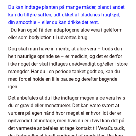
Du kan indtage planten på mange måder, blandt andet
kan du tilføre saften, udtrukket af bladenes frugtkød, i
din smoothie – eller du kan drikke det rent.
Du kan også få den adaptogene aloe vera i geléform
eller som bodylotion til udvortes brug.
Dog skal man have in mente, at aloe vera – trods den
helt naturlige oprindelse – er medicin, og det er derfor
ikke noget der skal indtages unødvendigt og/eller i store
mængder. Har du i en periode tanket godt op, kan du
med fordel holde en lille pause og derefter begynde
igen.
Det anbefales at du ikke indtager megen aloe vera hvis
du er gravid eller menstruerer. Det kan være svært at
vurdere på egen hånd hvor meget eller hvor lidt der er
nødvendigt at indtage, men hvis du er i tvivl kan det på
det varmeste anbefales at tage kontakt til VeraCura.dk,
der forhandler et bredt sortiment af produkter. Her kan