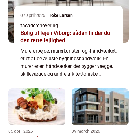
07 april 2026
Toke Larsen
facaderenovering
Bolig til leje i Viborg: sådan finder du
den rette lejlighed
Murerarbejde, murerkunsten og -håndværket,
er et af de ældste bygningshåndværk. En
murer er en håndværker, der bygger vægge,
skillevægge og andre arkitektoniske
elementer af sten, mursten eller beton.
Murerarbejde kan også omfatte installation
af præ...
05 april 2026
09 march 2026