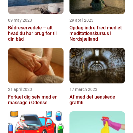
09 may 2023
29 april 2023
Bådreservedele – alt
Opdag indre fred med et
hvad du har brug for til
meditationskursus i
din båd
Nordsjælland
21 april 2023
17 march 2023
Forkæl dig selv med en
Af med det uønskede
massage i Odense
graffiti