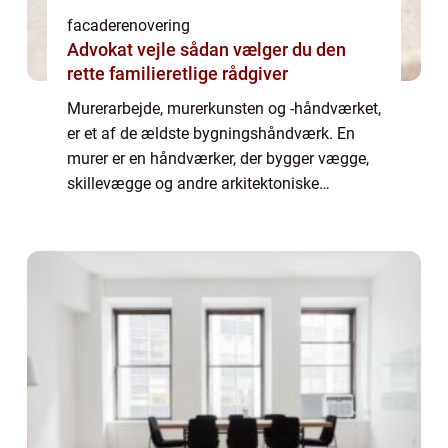
facaderenovering
Advokat vejle sådan vælger du den
rette familieretlige rådgiver
Murerarbejde, murerkunsten og -håndværket,
er et af de ældste bygningshåndværk. En
murer er en håndværker, der bygger vægge,
skillevægge og andre arkitektoniske
elementer af sten, mursten eller beton.
Murerarbejde kan også omfatte installation
af præ...