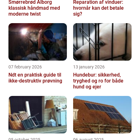
Smørrebrød Ålborg
Reparation af vinduer:
klassisk håndmad med
hvornår kan det betale
moderne twist
sig?
07 february 2026
13 january 2026
Ndt en praktisk guide til
Hundebur: sikkerhed,
ikke-destruktiv prøvning
tryghed og ro for både
hund og ejer
05 october 2025
06 august 2025