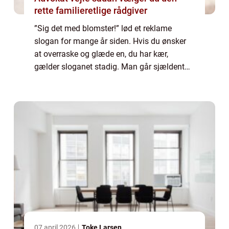
rette familieretlige rådgiver
”Sig det med blomster!” lød et reklame
slogan for mange år siden. Hvis du ønsker
at overraske og glæde en, du har kær,
gælder sloganet stadig. Man går sjældent
galt i byen med en smuk buket, leveret til
døren – eventuelt ledsaget af et sødt og
person...
07 april 2026
Toke Larsen