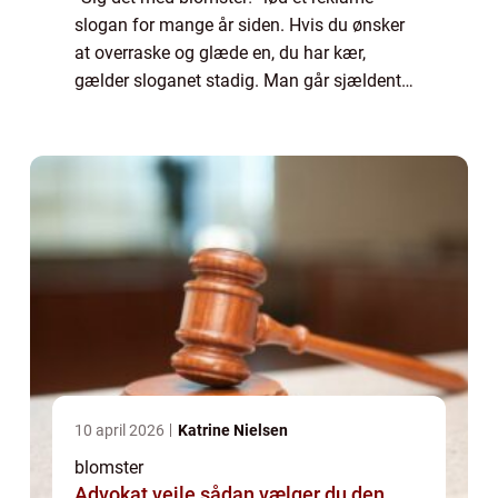
slogan for mange år siden. Hvis du ønsker
at overraske og glæde en, du har kær,
gælder sloganet stadig. Man går sjældent
galt i byen med en smuk buket, leveret til
døren – eventuelt ledsaget af et sødt og
person...
10 april 2026
Katrine Nielsen
blomster
Advokat vejle sådan vælger du den