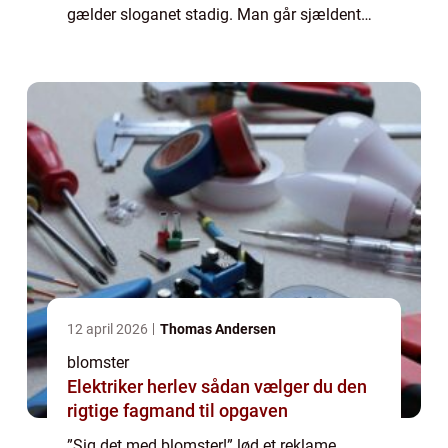
gælder sloganet stadig. Man går sjældent
galt i byen med en smuk buket, leveret til
døren – eventuelt ledsaget af et sødt og
person...
12 april 2026
Thomas Andersen
blomster
Elektriker herlev sådan vælger du den
rigtige fagmand til opgaven
”Sig det med blomster!” lød et reklame