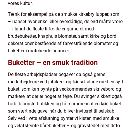
vores kultur.
Tænk for eksempel på de smukke kirkebryllupper, som
– uanset hvor enkel eller overdådige, de end måtte være
– i langt de fleste tilfælde er garneret med
brudebuketter, knaphuls blomster, samt kirke og bord
dekorationer bestående af farvestrålende blomster og
buketter i matchende nuancer.
Buketter – en smuk tradition
De fleste arbejdspladser begaver da også gerne
medarbejderne ved jubilæer og fødselsdage med en sød
buket, som kan pynte på vedkommendes skrivebord og
markere, at der er noget at fejre. Du svinger sikkert også
forbi blomsterbutikken og får sammensat en køn buket
som værtinde gave, når du bliver inviteret til selskab.
Selv ved livets afslutning pynter vi kisten med smukke
og velafstemte bårebuketter – og gravstedet med ditto