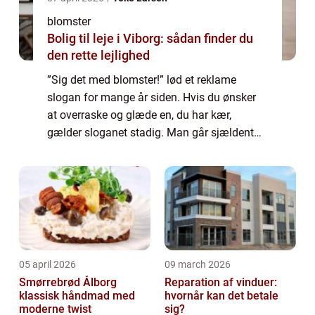
blomster
Bolig til leje i Viborg: sådan finder du
den rette lejlighed
”Sig det med blomster!” lød et reklame
slogan for mange år siden. Hvis du ønsker
at overraske og glæde en, du har kær,
gælder sloganet stadig. Man går sjældent
galt i byen med en smuk buket, leveret til
døren – eventuelt ledsaget af et sødt og
person...
05 april 2026
09 march 2026
Smørrebrød Ålborg
Reparation af vinduer:
klassisk håndmad med
hvornår kan det betale
moderne twist
sig?