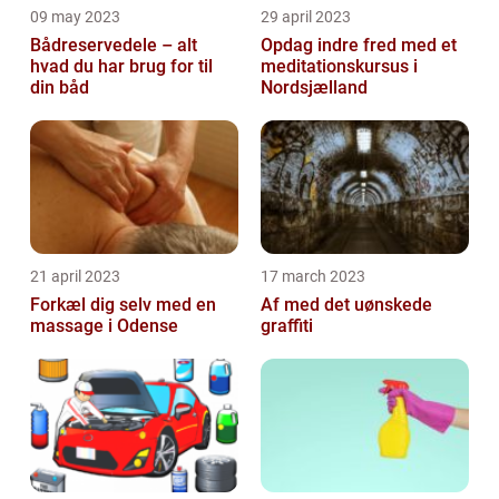
09 may 2023
29 april 2023
Bådreservedele – alt
Opdag indre fred med et
hvad du har brug for til
meditationskursus i
din båd
Nordsjælland
21 april 2023
17 march 2023
Forkæl dig selv med en
Af med det uønskede
massage i Odense
graffiti