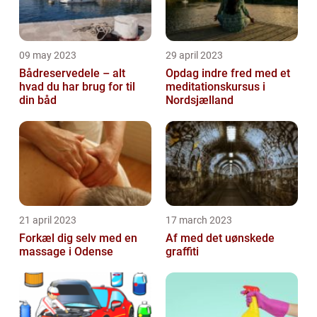
09 may 2023
29 april 2023
Bådreservedele – alt
Opdag indre fred med et
hvad du har brug for til
meditationskursus i
din båd
Nordsjælland
21 april 2023
17 march 2023
Forkæl dig selv med en
Af med det uønskede
massage i Odense
graffiti