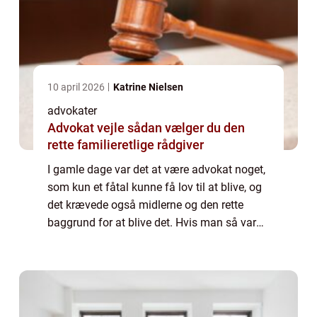
10 april 2026
Katrine Nielsen
advokater
Advokat vejle sådan vælger du den
rette familieretlige rådgiver
I gamle dage var det at være advokat noget,
som kun et fåtal kunne få lov til at blive, og
det krævede også midlerne og den rette
baggrund for at blive det. Hvis man så var
får dum til at blive det, eller man afslog den
mulighed, så blev man virkelig...