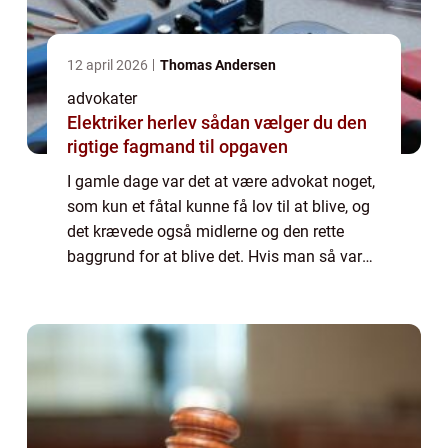
12 april 2026
Thomas Andersen
advokater
Elektriker herlev sådan vælger du den
rigtige fagmand til opgaven
I gamle dage var det at være advokat noget,
som kun et fåtal kunne få lov til at blive, og
det krævede også midlerne og den rette
baggrund for at blive det. Hvis man så var
får dum til at blive det, eller man afslog den
mulighed, så blev man virkelig...