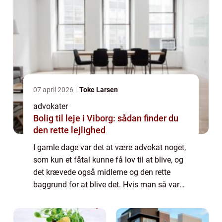
07 april 2026
Toke Larsen
advokater
Bolig til leje i Viborg: sådan finder du
den rette lejlighed
I gamle dage var det at være advokat noget,
som kun et fåtal kunne få lov til at blive, og
det krævede også midlerne og den rette
baggrund for at blive det. Hvis man så var
får dum til at blive det, eller man afslog den
mulighed, så blev man virkelig...