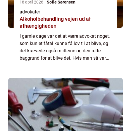
18 april 2026
Sofie Sørensen
advokater
Alkoholbehandling vejen ud af
afhængigheden
I gamle dage var det at være advokat noget,
som kun et fåtal kunne få lov til at blive, og
det krævede også midlerne og den rette
baggrund for at blive det. Hvis man så var
får dum til at blive det, eller man afslog den
mulighed, så blev man virkelig...