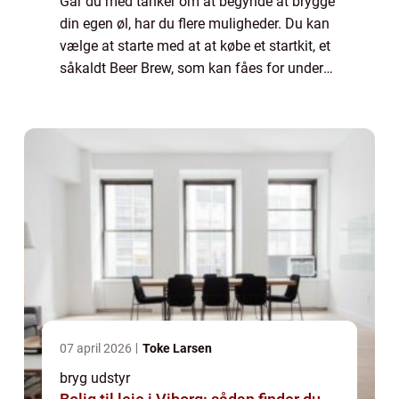
Går du med tanker om at begynde at brygge
din egen øl, har du flere muligheder. Du kan
vælge at starte med at at købe et startkit, et
såkaldt Beer Brew, som kan fåes for under
500 kr. og som giver dig mulighed for at
afprøve at brygge øl. Alternativt...
07 april 2026
Toke Larsen
bryg udstyr