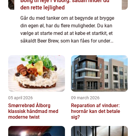
Bolig til leje i Viborg: sådan finder du
den rette lejlighed
Går du med tanker om at begynde at brygge
din egen øl, har du flere muligheder. Du kan
vælge at starte med at at købe et startkit, et
såkaldt Beer Brew, som kan fåes for under
500 kr. og som giver dig mulighed for at
afprøve at brygge øl. Alternativt...
05 april 2026
09 march 2026
Smørrebrød Ålborg
Reparation af vinduer:
klassisk håndmad med
hvornår kan det betale
moderne twist
sig?