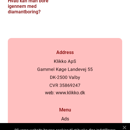
Hvad kan man bore
igennem med
diamantboring?
Address
web:
www.klikko.dk
Menu
Ads
About Us