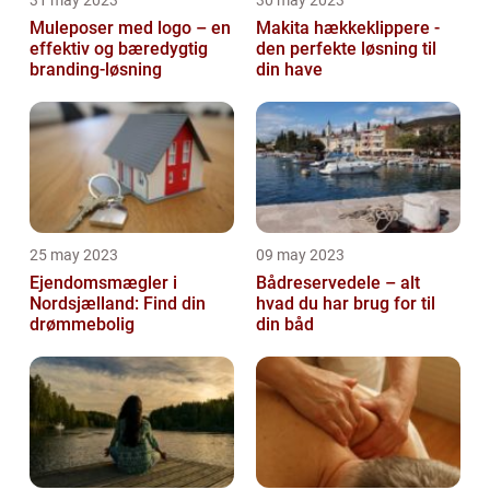
31 may 2023
30 may 2023
Muleposer med logo – en
Makita hækkeklippere -
effektiv og bæredygtig
den perfekte løsning til
branding-løsning
din have
25 may 2023
09 may 2023
Ejendomsmægler i
Bådreservedele – alt
Nordsjælland: Find din
hvad du har brug for til
drømmebolig
din båd